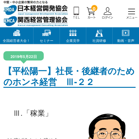
0
全国経営者大会！
セミナー
企業見学
社員研修
動画・音声
2019年5月22日
【平松陽一】社長・後継者のため
のホンネ経営 Ⅲ-２２
Ⅲ.「稼業」