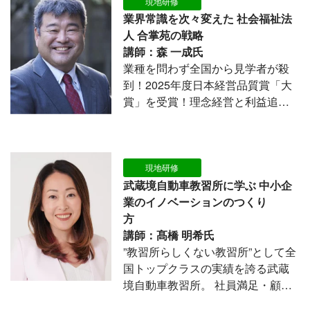
現地研修
業界常識を次々変えた 社会福祉法
人 合掌苑の戦略
講師：森 一成氏
業種を問わず全国から見学者が殺
到！2025年度日本経営品質賞「大
賞」を受賞！理念経営と利益追求
を両立し、女性活躍・働き方改
革・CS、サービス向上を実現して
きた“常識破りの改革”を、施設見学
と講演を通して学べる実践型研修
現地研修
会です。
武蔵境自動車教習所に学ぶ 中小企
業のイノベーションのつくり
方
講師：髙橋 明希氏
”教習所らしくない教習所”として全
国トップクラスの実績を誇る武蔵
境自動車教習所。 社員満足・顧客
満足・地域貢献を両立する「あり