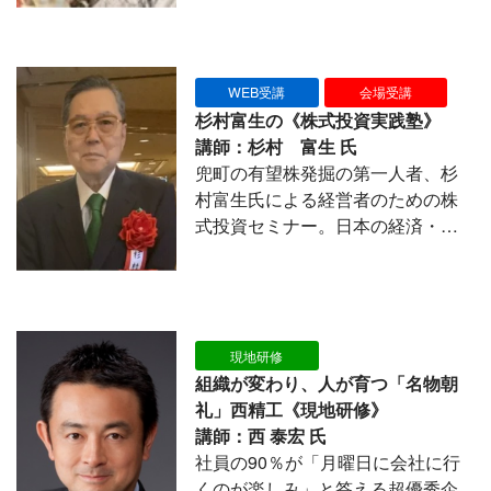
営判断に欠かせない集中力と洞察
力を養います。滝行は冷水と轟音
の中で心を制御する訓練となり、
想定外のプレッシャーにも動じな
WEB受講
会場受講
い強靭なメンタルを育てます。こ
杉村富生の《株式投資実践塾》
れらは使命を再確認する機会とな
講師：杉村 富生 氏
り、判断の迷いをなくし、創造力
兜町の有望株発掘の第一人者、杉
や説得力あるリーダーシップを発
村富生氏による経営者のための株
揮させ、結果的に組織全体に活力
式投資セミナー。日本の経済・景
を広げる効果を生み出します。
気の現状と、株式相場のゆくえ、
これから化ける有望個別銘柄をズ
バリ解説する。日本の株式市場は
株価４万円時代に突入し、本格的
な『投資の時代』が到来してい
現地研修
る。「これから3年株で攻める！」
組織が変わり、人が育つ「名物朝
の著者が、この絶好機を見逃さ
礼」西精工《現地研修》
ず、株式投資で成功する売買のし
講師：西 泰宏 氏
かた、売り買いのタイミングを指
社員の90％が「月曜日に会社に行
南。具体的な投資戦術の質疑応答
くのが楽しみ」と答える超優秀企