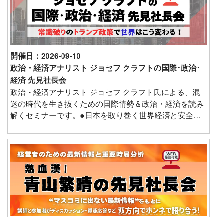
術開発、生き残る道を探ります。
開催日：2026-09-10
政治・経済アナリスト ジョセフ クラフトの国際･政治･
経済 先見社長会
政治・経済アナリスト ジョセフ クラフト氏による、混
迷の時代を生き抜くための国際情勢＆政治・経済を読み
解くセミナーです。●日本を取り巻く世界経済と安全保
障情勢●対立深まる米中関係と関税戦争の行方●終結する
か?ウクライナ戦争/中東紛争…●メディア報道と実際の
国際情勢のズレ●波乱・混迷の世界情勢と日本の進路