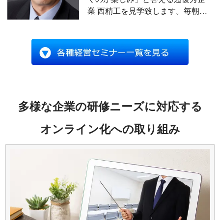
もあります。
業 西精工を見学致します。毎朝実
施されている1時間の朝礼を見学
し、西泰宏社長に西精工が実践す
る“大家族主義経営”の実際をご講演
いただきます。
多様な企業の研修ニーズに対応する
オンライン化への取り組み