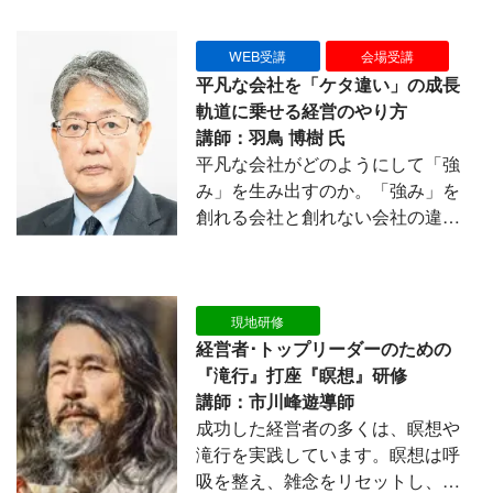
がとう経営」や、選ばれ続ける差
別化戦略を現地見学と講演で学べ
WEB受講
会場受講
る実践型研修です。
平凡な会社を「ケタ違い」の成長
軌道に乗せる経営のやり方
講師：羽鳥 博樹 氏
平凡な会社がどのようにして「強
み」を生み出すのか。「強み」を
創れる会社と創れない会社の違い
とは？その違いと背景にあるモチ
ベーションやエネルギーを生み出
す仕組みを、具体的な手法や実例
を交えて解説します。
現地研修
経営者･トップリーダーのための
『滝行』打座『瞑想』研修
講師：市川峰遊導師
成功した経営者の多くは、瞑想や
滝行を実践しています。瞑想は呼
吸を整え、雑念をリセットし、経