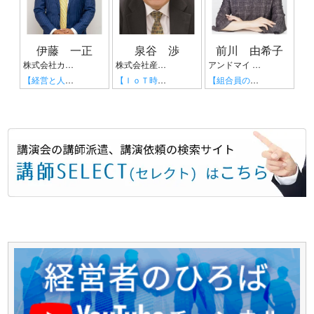
伊藤 一正
泉谷 渉
前川 由希子
株式会社カーベル代表取締役社長 プロレスラーカーベル伊藤
株式会社産業タイムズ社 代表取締役会長 半導体産業新聞 特別編集委員
アンドマイ 代表 組織活性化コンサルタント
【経営と人生がHappyになる3つのキーワード】
【ＩｏＴ時代にニッポンの製造業が一気に抜け出す！！ ～世界トップシェアのセンサーとロボットで戦え！】
【組合員の心をぐっと掴むコミュニケーション術～組合員が「あなたが言うなら」と動き出す３ステップ～】