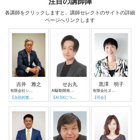
注目の講師陣
各講師をクリックしますと、講師セレクトのサイトの詳細
ページへリンクします
吉井 雅之
せお丸
黒澤 明子
有限会社シンプルタスク 代表取締役 習慣形成コンサルタント
AI駆動開発協会 代表理事 サイバーフリークス株式会社 代表取締役
有限会社ヌーボヌール代表取締役
【永続的繁栄の組織づくり】
【AI DXについて】
【司会】