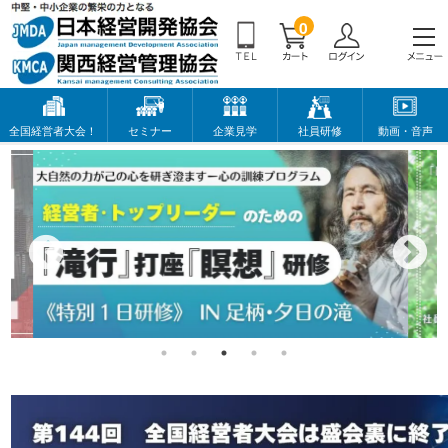
0
全国経営者大会！
セミナー
企業見学
社員研修
動画・音声