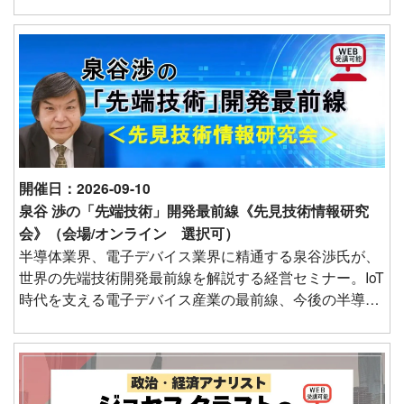
ージメントの向上や若手社員の定着、生産性向上・業績
アップにつなげるための具体的なポイントについて解説
します。
開催日：2026-09-10
泉谷 渉の「先端技術」開発最前線《先見技術情報研究
会》（会場/オンライン 選択可）
半導体業界、電子デバイス業界に精通する泉谷渉氏が、
世界の先端技術開発最前線を解説する経営セミナー。IoT
時代を支える電子デバイス産業の最前線、今後の半導体
設備投資の最新情報、日・米・欧 自動車開発戦争のゆ
くえ、デジタル技術とソサエティ5.0、知られざる日本の
医療産業力、これから伸びる新技術・新市場などを紹介
する。中堅・中小企業の社長がこれから取り組むべき技