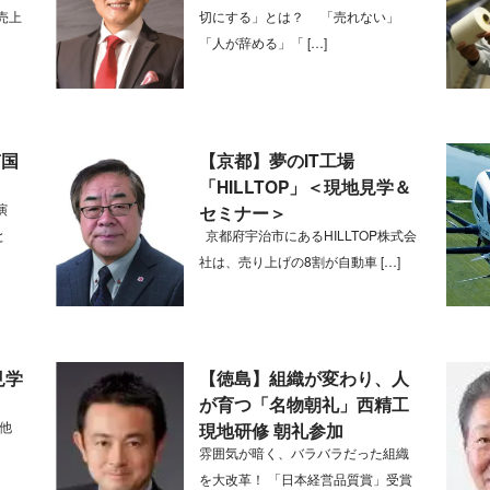
売上
切にする」とは？ 「売れない」
「人が辞める」「 […]
南国
【京都】夢のIT工場
「HILLTOP」＜現地見学＆
演
セミナー＞
と
京都府宇治市にあるHILLTOP株式会
社は、売り上げの8割が自動車 […]
見学
【徳島】組織が変わり、人
が育つ「名物朝礼」西精工
森他
現地研修 朝礼参加
雰囲気が暗く、バラバラだった組織
を大改革！ 「日本経営品質賞」受賞