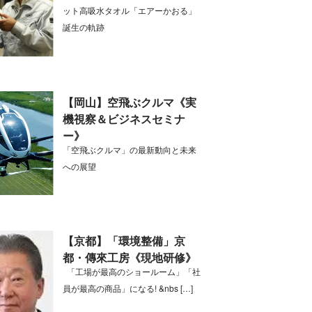
ット高吸水タオル「エアーかおる」
誕生の軌跡
【岡山】空飛ぶクルマ《実
機視察＆ビジネスセミナ
ー》
「空飛ぶクルマ」の最新動向と未来
への展望
【京都】「環境整備」京
都・傳來工房《現地研修》
「工場が最高のショールーム」「社
員が最高の商品」になる! &nbs […]