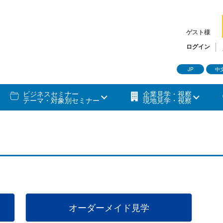
ゲスト様
ログイン
JP
中
ビジネスセミナー
企業見学・視察
テーマ・対象別セミナー
現地見学・視察
オーダーメイド見学