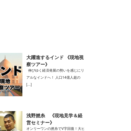
大躍進するインド 《現地視
察ツアー》
伸びゆく経済発展の勢いを感じにリ
アルなインドへ！ 人口14億人超の
[…]
浅野撚糸 《現地見学＆経
営セミナー》
オンリーワンの撚糸でV字回復！大ヒ