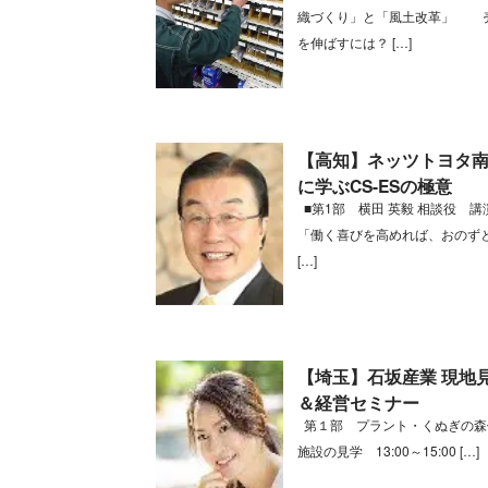
織づくり」と「風土改革」 
を伸ばすには？ […]
【高知】ネッツトヨタ
に学ぶCS-ESの極意
■第1部 横田 英毅 相談役 講
「働く喜びを高めれば、おのず
[…]
【埼玉】石坂産業 現地
＆経営セミナー
第１部 プラント・くぬぎの
施設の見学 13:00～15:00 […]