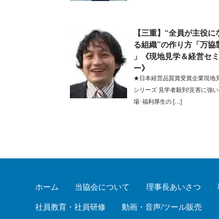
【三重】“全員が主役に
る組織”の作り方「万協
」《現地見学＆経営セ
ー》
★日本経営品質賞受賞企業現地
シリーズ 見学者殺到!災害に強
場･福利厚生の […]
ホーム
当協会について
理事長あいさつ
社員教育・社員研修
動画・音声/ツール販売