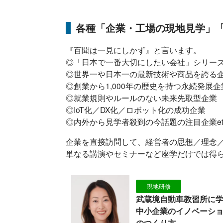
各種「企業・工場の現地見学」
『百聞は一見にしかず』と言います。
◎「日本で一番大切にしたい会社」シリー
◎世界一や日本一の最新技術や商品を誇る
◎創業から1,000年の歴史を持つ永続発展企
◎就業規則やルールのない未来先取型企業
◎IoT化／DX化／ロボット化の成功企業
◎内外から見学者殺到の今話題の注目企業et
企業を直接訪問して、経営者の思想／理念
単なる講演やセミナーなど座学だけでは得
現地研修
武蔵境自動車教習所に
中小企業のイノベーシ
のつくり方