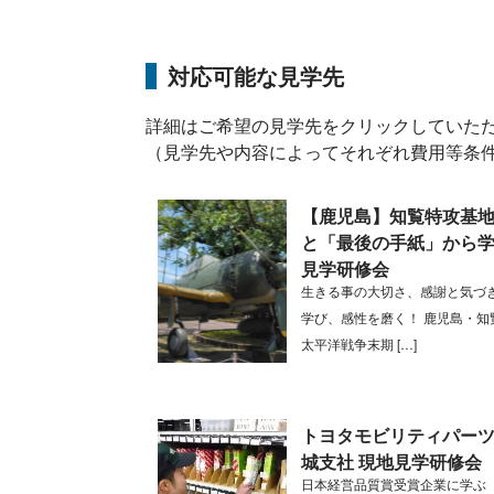
対応可能な見学先
詳細はご希望の見学先をクリックしていた
（見学先や内容によってそれぞれ費用等条
【鹿児島】知覧特攻基
と「最後の手紙」から
見学研修会
生きる事の大切さ、感謝と気づ
学び、感性を磨く！ 鹿児島・知
太平洋戦争末期 […]
トヨタモビリティパーツ
城支社 現地見学研修会
日本経営品質賞受賞企業に学ぶ