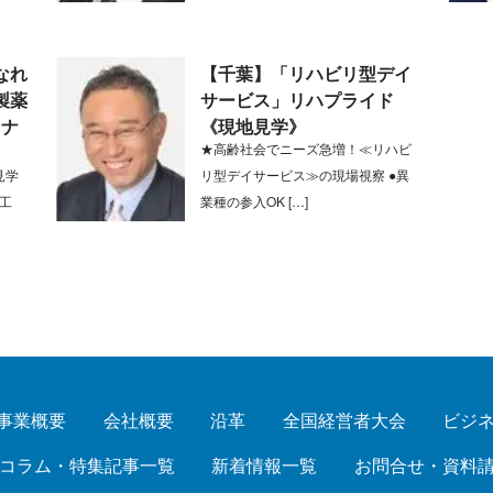
なれ
【千葉】「リハビリ型デイ
製薬
サービス」リハプライド
ミナ
《現地見学》
★高齢社会でニーズ急増！≪リハビ
見学
リ型デイサービス≫の現場視察 ●異
い工
業種の参入OK […]
事業概要
会社概要
沿革
全国経営者大会
ビジ
コラム・特集記事一覧
新着情報一覧
お問合せ・資料