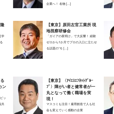
企業へ！ 名物 […]
「隆
【東京】原田左官工業所 現
＞
地視察研修会
見学
「ガイアの夜明け」で大反響！ 経験
せる
ゼロから1か月でプロの入口に立たせ
る話題の“モ […]
よる
【東京】〈ｱｲｴｽｴﾌﾈｯﾄｸﾞﾙｰ
カン
ﾌﾟ〉障がい者と健常者が一
》
丸となって働く職場を実
 ビッ
現！
報共
マスコミも注目！雇用創造で人も社
会も変えていく感動の企業