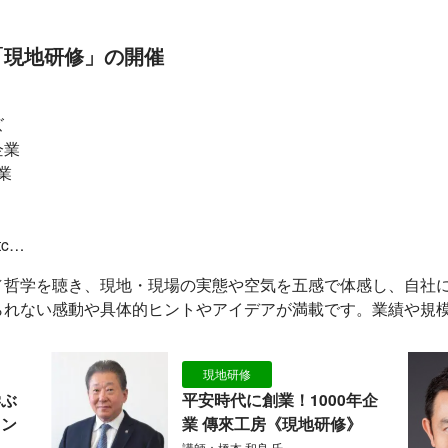
「現地研修」の開催
ズ
企業
業
c…
／哲学を聴き、現地・現場の実態や空気を五感で体感し、自社
られない感動や具体的ヒントやアイデアが満載です。業績や規
現地研修
学ぶ
平安時代に創業！1000年企
ョン
業 傳來工房《現地研修》
講師：橋本 和良 氏