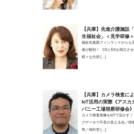
【兵庫】先進介護施設
生福祉会」＜見学研修
福祉先進国フィンランドからも
者が殺到！ CSとESを両立さ
様々な仕掛 […]
【兵庫】カメラ検査に
IoT活用の実際《アスカ
パニー工場視察研修会
カメラ検査画像をIoTで活かす！
グデータで不良の見える化／情
有／傾向管 […]