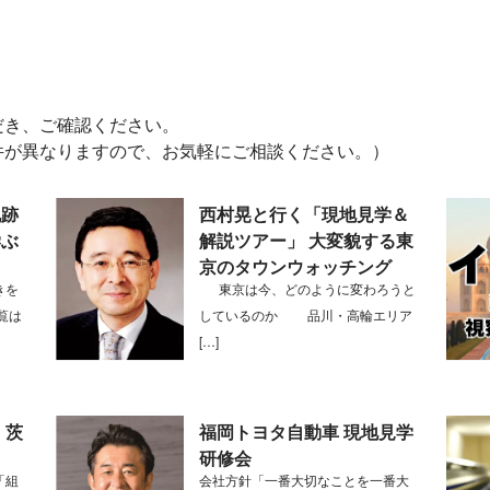
だき、ご確認ください。
件が異なりますので、お気軽にご相談ください。）
地跡
西村晃と行く「現地見学＆
学ぶ
解説ツアー」 大変貌する東
京のタウンウォッチング
きを
東京は今、どのように変わろうと
覧は
しているのか 品川・高輪エリア
[…]
 茨
福岡トヨタ自動車 現地見学
研修会
「組
会社方針「一番大切なことを一番大