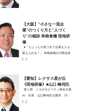
【大阪】“小さな一流企
業”のつくり方と“人づく
り”の秘訣 幸南食糧 現地研
修
●「ちょっとの気づきで企業も人も
変えられる！」 幸南食糧の川西会長
[…]
【愛知】レクサス星が丘
《現地研修》■山口 峰伺氏
第１部 トヨタモビリティ東名古屋
㈱ 社長 山口峰伺氏の講演 13：
[…]