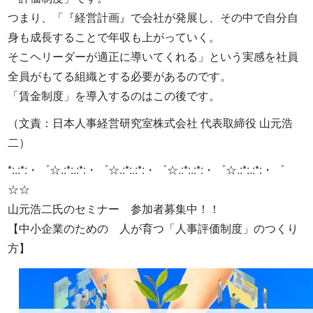
つまり、「『経営計画』で会社が発展し、その中で自分自
身も成長することで年収も上がっていく。
そこヘリーダーが適正に導いてくれる」という実感を社員
全員がもてる組織とする必要があるのです。
「賃金制度」を導入するのはこの後です。
（文責：日本人事経営研究室株式会社 代表取締役 山元浩
二）
*:.:*:・゜☆.:*:.:*:・゜☆.:*:.:*:・゜☆.:*:.:*:・゜☆.:*:.:*:・゜
☆☆
山元浩二氏のセミナー 参加者募集中！！
【中小企業のための 人が育つ「人事評価制度」のつくり
方】