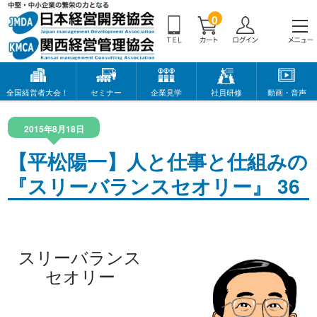
0
全国経営者大会！
セミナー
企業見学
社員研修
動画・音声
2015年8月18日
【平松陽一】人と仕事と仕組みの
『スリーバランスセオリー』 36
スリーバランス
セオリー