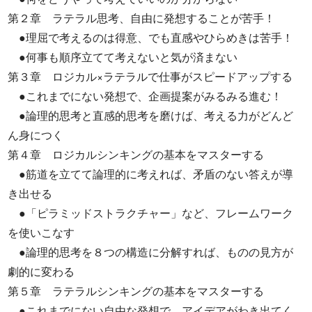
第２章 ラテラル思考、自由に発想することが苦手！
●理屈で考えるのは得意、でも直感やひらめきは苦手！
●何事も順序立てて考えないと気が済まない
第３章 ロジカル×ラテラルで仕事がスピードアップする
●これまでにない発想で、企画提案がみるみる進む！
●論理的思考と直感的思考を磨けば、考える力がどんど
ん身につく
第４章 ロジカルシンキングの基本をマスターする
●筋道を立てて論理的に考えれば、矛盾のない答えが導
き出せる
●「ピラミッドストラクチャー」など、フレームワーク
を使いこなす
●論理的思考を８つの構造に分解すれば、ものの見方が
劇的に変わる
第５章 ラテラルシンキングの基本をマスターする
●これまでにない自由な発想で、アイデアがわき出てく