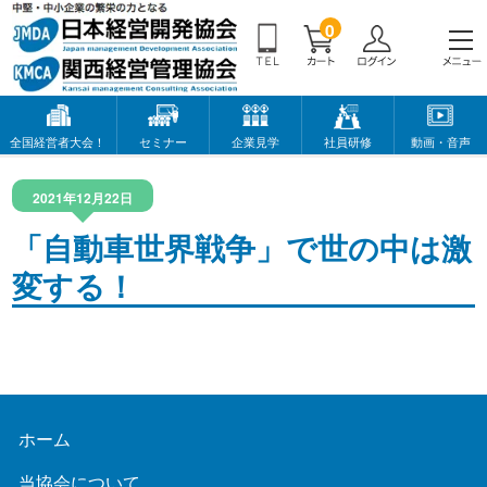
0
全国経営者大会！
セミナー
企業見学
社員研修
動画・音声
2021年12月22日
「自動車世界戦争」で世の中は激
変する！
ホーム
当協会について