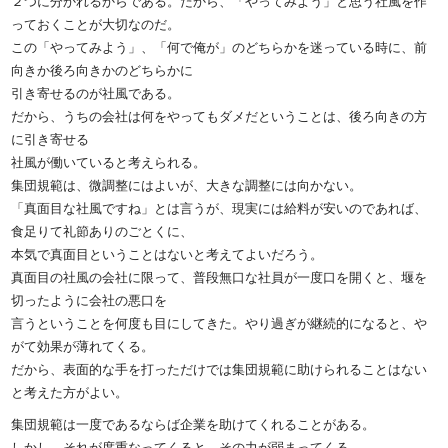
２つに分かれるからである。だから、「やってみよう」と思う社風を作
っておくことが大切なのだ。
この「やってみよう」、「何で俺が」のどちらかを迷っている時に、前
向きか後ろ向きかのどちらかに
引き寄せるのが社風である。
だから、うちの会社は何をやってもダメだということは、後ろ向きの方
に引き寄せる
社風が働いていると考えられる。
集団規範は、微調整にはよいが、大きな調整には向かない。
「真面目な社風ですね」とは言うが、現実には給料が安いのであれば、
食足りて礼節ありのごとくに、
本気で真面目ということはないと考えてよいだろう。
真面目の社風の会社に限って、普段無口な社員が一度口を開くと、堰を
切ったように会社の悪口を
言うということを何度も目にしてきた。やり過ぎが継続的になると、や
がて効果が薄れてくる。
だから、表面的な手を打っただけでは集団規範に助けられることはない
と考えた方がよい。
集団規範は一度であるならば企業を助けてくれることがある。
しかし、それが度重なってくると、その力が弱まってくる。