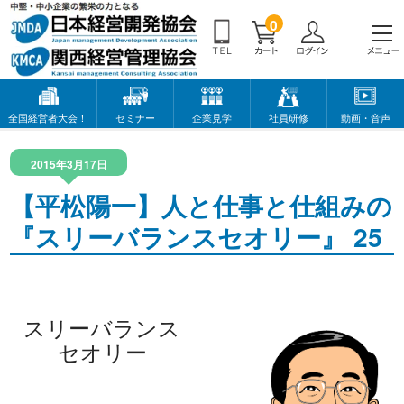
0
全国経営者大会！
セミナー
企業見学
社員研修
動画・音声
2015年3月17日
【平松陽一】人と仕事と仕組みの
『スリーバランスセオリー』 25
スリーバランス
セオリー