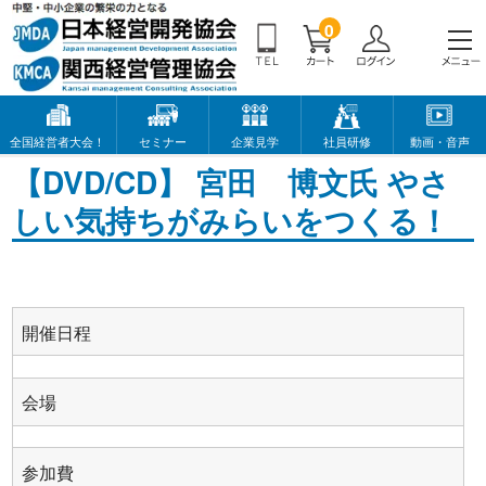
0
全国経営者大会！
セミナー
企業見学
社員研修
動画・音声
【DVD/CD】 宮田 博文氏 やさ
しい気持ちがみらいをつくる！
開催日程
会場
参加費