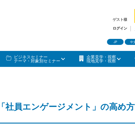
ゲスト様
ログイン
JP
中
ビジネスセミナー
企業見学・視察
テーマ・対象別セミナー
現地見学・視察
「社員エンゲージメント」の高め