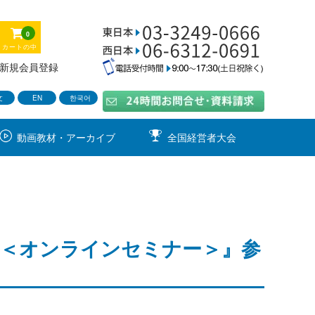
0
カートの中
新規会員登録
文
EN
한국어
動画教材・アーカイブ
全国経営者大会
方＜オンラインセミナー＞』参