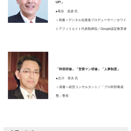
UP!」
●尾谷 昌彦 氏
＜肩書＞デジタル化推進プロデューサー／ホワイ
トアフィリエイト代表取締役／Google認定教育者
「幹部研修」「営業マン研修」「人事制度」
●古川 英夫 氏
＜肩書＞経営コンサルタント／「プロ幹部養成
塾」塾長