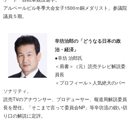
アルベールビル冬季大会女子1500ｍ銅メダリスト。参議院
議員５期。
辛坊治郎の「どうなる日本の政
治・経済」
●辛坊 治郎氏
＜肩書＞（元）読売テレビ解説委
員長
＜プロフィール＞人気絶大のパー
ソナリティ。
読売TVのアナウンサー、プロデューサー、報道局解説委員
長を歴任。「そこまで言って委員会NP」等辛坊流の鋭い切
り口の解説に定評。