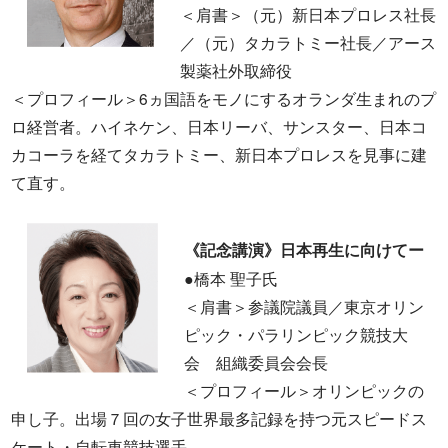
＜肩書＞（元）新日本プロレス社長
／（元）タカラトミー社長／アース
製薬社外取締役
＜プロフィール＞6ヵ国語をモノにするオランダ生まれのプ
ロ経営者。ハイネケン、日本リーバ、サンスター、日本コ
カコーラを経てタカラトミー、新日本プロレスを見事に建
て直す。
《記念講演》日本再生に向けてー
●橋本 聖子氏
＜肩書＞参議院議員／東京オリン
ピック・パラリンピック競技大
会 組織委員会会長
＜プロフィール＞オリンピックの
申し子。出場７回の女子世界最多記録を持つ元スピードス
ケート・自転車競技選手。