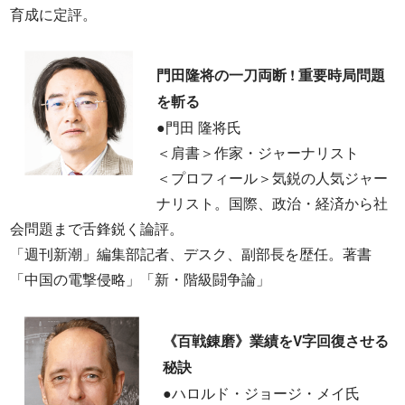
育成に定評。
門田隆将の一刀両断 ! 重要時局問題
を斬る
●門田 隆将氏
＜肩書＞作家・ジャーナリスト
＜プロフィール＞気鋭の人気ジャー
ナリスト。国際、政治・経済から社
会問題まで舌鋒鋭く論評。
「週刊新潮」編集部記者、デスク、副部長を歴任。著書
「中国の電撃侵略」「新・階級闘争論」
《百戦錬磨》業績をV字回復させる
秘訣
●ハロルド・ジョージ・メイ氏