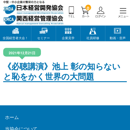
0
全国経営者大会！
セミナー
企業見学
社員研修
動画・音声
2021年12月21日
《必聴講演》池上 彰の知らない
と恥をかく世界の大問題
ホーム
当協会について