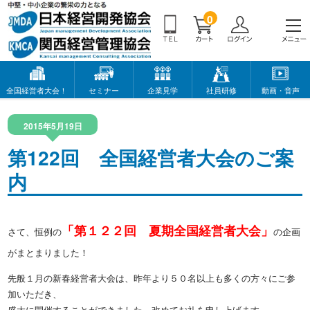
0
全国経営者大会！
セミナー
企業見学
社員研修
動画・音声
2015年5月19日
第122回 全国経営者大会のご案
内
「第１２２回 夏期全国経営者大会」
さて、恒例の
の企画
がまとまりました！
先般１月の新春経営者大会は、昨年より５０名以上も多くの方々にご参
加いただき、
盛大に開催することができました。改めてお礼を申し上げます。