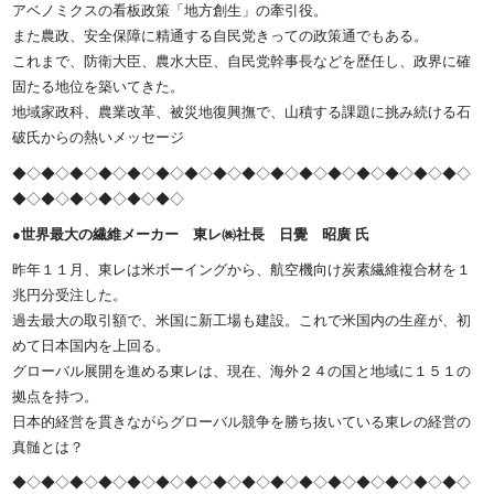
アベノミクスの看板政策「地方創生」の牽引役。
また農政、安全保障に精通する自民党きっての政策通でもある。
これまで、防衛大臣、農水大臣、自民党幹事長などを歴任し、政界に確
固たる地位を築いてきた。
地域家政科、農業改革、被災地復興撫で、山積する課題に挑み続ける石
破氏からの熱いメッセージ
◆◇◆◇◆◇◆◇◆◇◆◇◆◇◆◇◆◇◆◇◆◇◆◇◆◇◆◇◆◇◆◇
◆◇◆◇◆◇◆◇◆◇◆◇
●世界最大の繊維メーカー 東レ㈱社長 日覺 昭廣 氏
昨年１１月、東レは米ボーイングから、航空機向け炭素繊維複合材を１
兆円分受注した。
過去最大の取引額で、米国に新工場も建設。これで米国内の生産が、初
めて日本国内を上回る。
グローバル展開を進める東レは、現在、海外２４の国と地域に１５１の
拠点を持つ。
日本的経営を貫きながらグローバル競争を勝ち抜いている東レの経営の
真髄とは？
◆◇◆◇◆◇◆◇◆◇◆◇◆◇◆◇◆◇◆◇◆◇◆◇◆◇◆◇◆◇◆◇