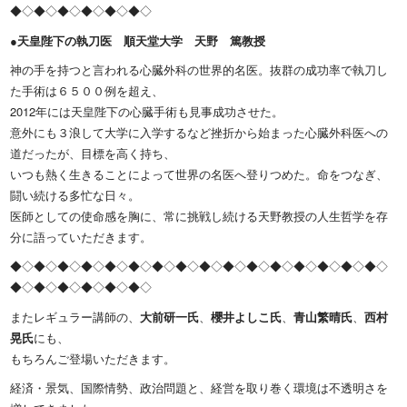
◆◇◆◇◆◇◆◇◆◇◆◇
●天皇陛下の執刀医 順天堂大学 天野 篤教授
神の手を持つと言われる心臓外科の世界的名医。抜群の成功率で執刀し
た手術は６５００例を超え、
2012年には天皇陛下の心臓手術も見事成功させた。
意外にも３浪して大学に入学するなど挫折から始まった心臓外科医への
道だったが、目標を高く持ち、
いつも熱く生きることによって世界の名医へ登りつめた。命をつなぎ、
闘い続ける多忙な日々。
医師としての使命感を胸に、常に挑戦し続ける天野教授の人生哲学を存
分に語っていただきます。
◆◇◆◇◆◇◆◇◆◇◆◇◆◇◆◇◆◇◆◇◆◇◆◇◆◇◆◇◆◇◆◇
◆◇◆◇◆◇◆◇◆◇◆◇
またレギュラー講師の、
大前研一氏
、
櫻井よしこ氏
、
青山繁晴氏
、
西村
晃氏
にも、
もちろんご登場いただきます。
経済・景気、国際情勢、政治問題と、経営を取り巻く環境は不透明さを