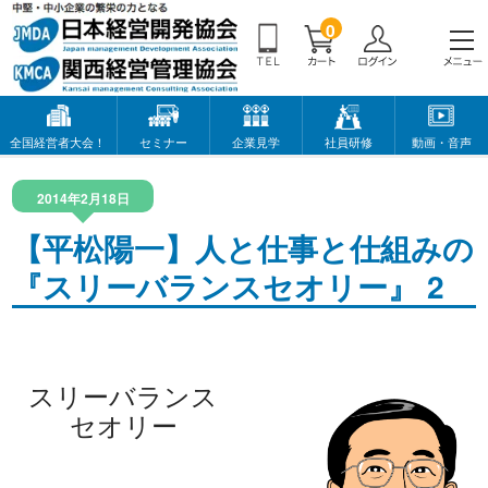
0
全国経営者大会！
セミナー
企業見学
社員研修
動画・音声
2014年2月18日
【平松陽一】人と仕事と仕組みの
『スリーバランスセオリー』 2
スリーバランス
セオリー