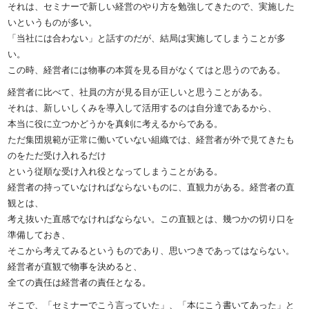
それは、セミナーで新しい経営のやり方を勉強してきたので、実施した
いというものが多い。
「当社には合わない」と話すのだが、結局は実施してしまうことが多
い。
この時、経営者には物事の本質を見る目がなくてはと思うのである。
経営者に比べて、社員の方が見る目が正しいと思うことがある。
それは、新しいしくみを導入して活用するのは自分達であるから、
本当に役に立つかどうかを真剣に考えるからである。
ただ集団規範が正常に働いていない組織では、経営者が外で見てきたも
のをただ受け入れるだけ
という従順な受け入れ役となってしまうことがある。
経営者の持っていなければならないものに、直観力がある。経営者の直
観とは、
考え抜いた直感でなければならない。この直観とは、幾つかの切り口を
準備しておき、
そこから考えてみるというものであり、思いつきであってはならない。
経営者が直観で物事を決めると、
全ての責任は経営者の責任となる。
そこで、「セミナーでこう言っていた」、「本にこう書いてあった」と