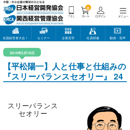
0
全国経営者大会！
セミナー
企業見学
社員研修
動画・音声
2015年2月10日
【平松陽一】人と仕事と仕組みの
『スリーバランスセオリー』 24
スリーバランス
セオリー