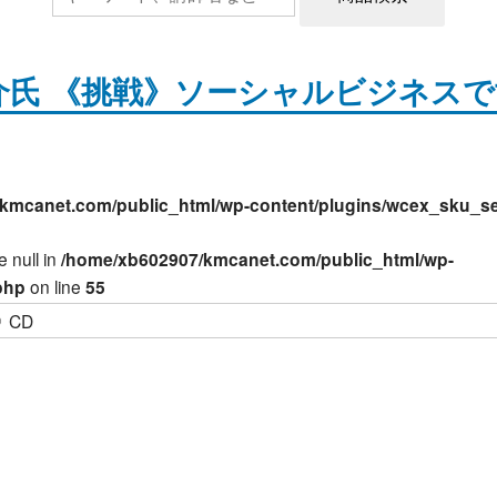
悠介氏 《挑戦》ソーシャルビジネス
kmcanet.com/public_html/wp-content/plugins/wcex_sku_se
e null in
/home/xb602907/kmcanet.com/public_html/wp-
php
on line
55
CD