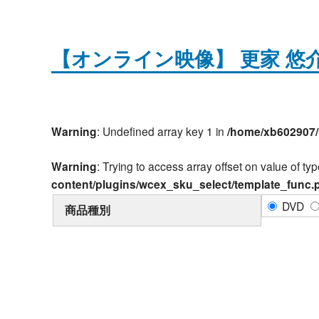
【オンライン映像】 更家 
Warning
: Undefined array key 1 in
/home/xb602907/
Warning
: Trying to access array offset on value of typ
content/plugins/wcex_sku_select/template_func.
DVD
商品種別