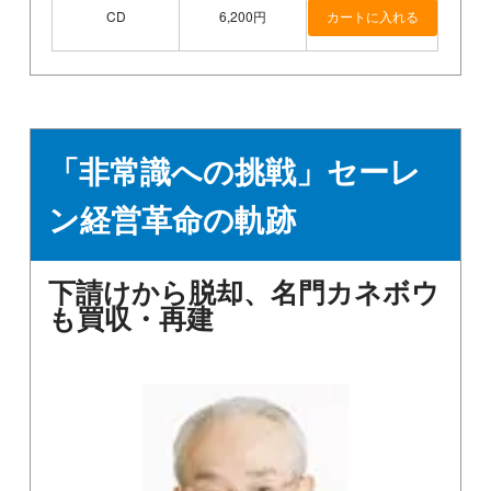
CD
6,200円
「非常識への挑戦」セーレ
ン経営革命の軌跡
下請けから脱却、名門カネボウ
も買収・再建