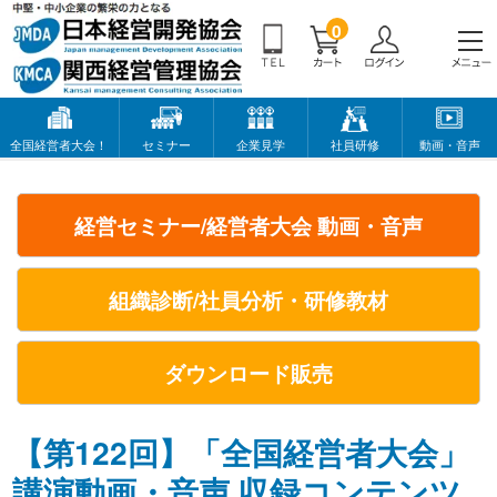
0
全国経営者大会！
セミナー
企業見学
社員研修
動画・音声
経営セミナー/経営者大会 動画・音声
組織診断/社員分析・研修教材
ダウンロード販売
【第122回】「全国経営者大会」
講演動画・音声 収録コンテンツ