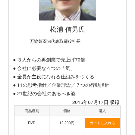
松浦 信男氏
万協製薬㈱代表取締役社長
● ３人からの再創業で売上げ70倍
● 会社に必要な４つの「気」
● 全員が主役になれる仕組みをつくる
● 11の思考指針／企業理念／７つの行動指針
● 21世紀の会社のあるべき姿
2015年07月17日 収録
商品種別
価格
購入
DVD
12,200円