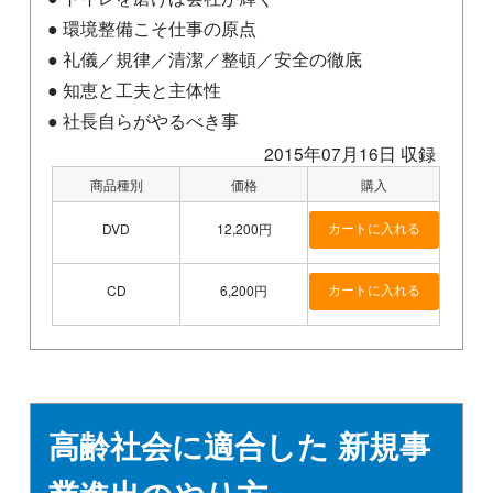
● 環境整備こそ仕事の原点
● 礼儀／規律／清潔／整頓／安全の徹底
● 知恵と工夫と主体性
● 社長自らがやるべき事
2015年07月16日 収録
商品種別
価格
購入
DVD
12,200円
CD
6,200円
高齢社会に適合した 新規事