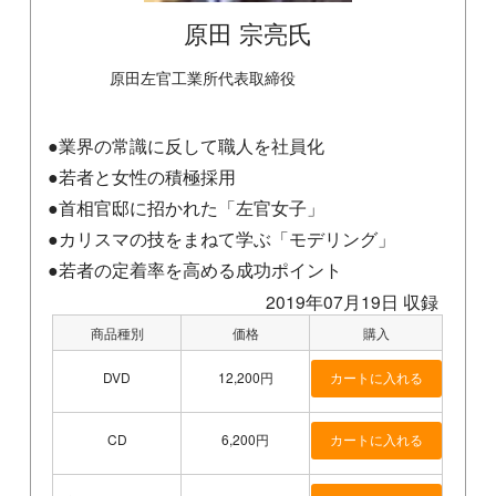
原田 宗亮氏
原田左官工業所代表取締役
●業界の常識に反して職人を社員化
●若者と女性の積極採用
●首相官邸に招かれた「左官女子」
●カリスマの技をまねて学ぶ「モデリング」
●若者の定着率を高める成功ポイント
2019年07月19日 収録
商品種別
価格
購入
DVD
12,200円
CD
6,200円