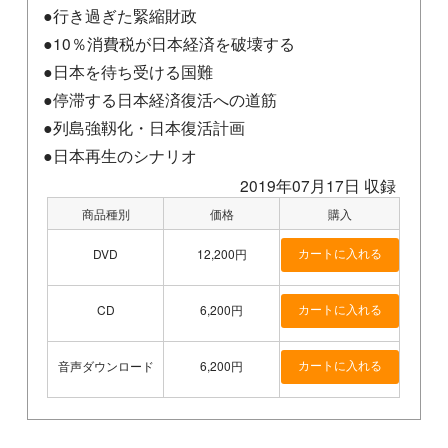
●行き過ぎた緊縮財政
●10％消費税が日本経済を破壊する
●日本を待ち受ける国難
●停滞する日本経済復活への道筋
●列島強靱化・日本復活計画
●日本再生のシナリオ
2019年07月17日 収録
商品種別
価格
購入
DVD
12,200円
CD
6,200円
音声ダウンロード
6,200円