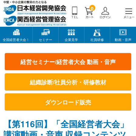
0
全国経営者大会！
セミナー
企業見学
社員研修
動画・音声
経営セミナー/経営者大会 動画・音声
組織診断/社員分析・研修教材
ダウンロード販売
【第116回】「全国経営者大会」
講演動画・音声 収録コンテンツ