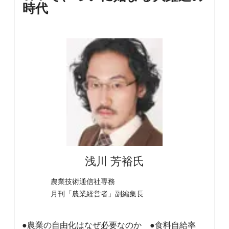
時代
浅川 芳裕氏
農業技術通信社専務
月刊「農業経営者」副編集長
●農業の自由化はなぜ必要なのか ●食料自給率