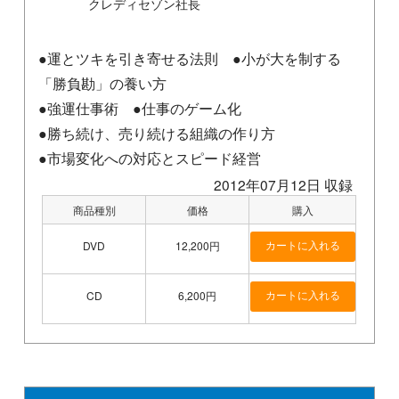
クレディセゾン社長
●運とツキを引き寄せる法則 ●小が大を制する
「勝負勘」の養い方
●強運仕事術 ●仕事のゲーム化
●勝ち続け、売り続ける組織の作り方
●市場変化への対応とスピード経営
2012年07月12日 収録
商品種別
価格
購入
DVD
12,200円
CD
6,200円