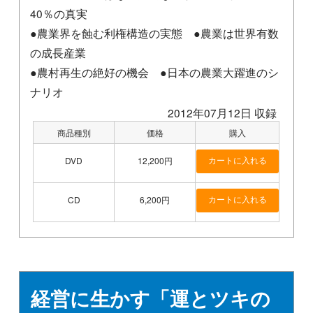
40％の真実
●農業界を蝕む利権構造の実態 ●農業は世界有数
の成長産業
●農村再生の絶好の機会 ●日本の農業大躍進のシ
ナリオ
2012年07月12日 収録
商品種別
価格
購入
DVD
12,200円
CD
6,200円
経営に生かす「運とツキの