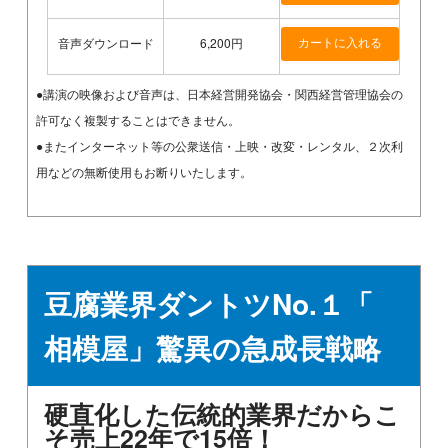
音声ダウンロード
6,200円
●講演の映像および音声は、日本経営開発協会・関西経営管理協会の
許可なく複製することはできません。
●またインターネット等の公衆送信・上映・改変・レンタル、２次利
用などの無断使用もお断りいたします。
豆腐業界ダントツNo.１「
相模屋」驚異の急成長戦略
硬直化した伝統的業界だからこ
そ売上22年で15倍！