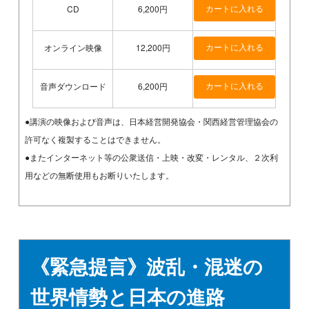
CD
6,200円
オンライン映像
12,200円
音声ダウンロード
6,200円
●講演の映像および音声は、日本経営開発協会・関西経営管理協会の
許可なく複製することはできません。
●またインターネット等の公衆送信・上映・改変・レンタル、２次利
用などの無断使用もお断りいたします。
《緊急提言》波乱・混迷の
世界情勢と日本の進路