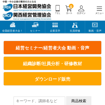
0
全国経営者大会！
セミナー
企業見学
社員研修
動画・音声
経営セミナー/経営者大会 動画・音声
組織診断/社員分析・研修教材
ダウンロード販売