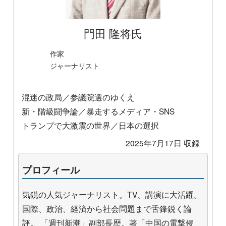
門田 隆将氏
作家
ジャーナリスト
混迷の政局／参議院選のゆくえ
新・階級闘争論／暴走するメディア・SNS
トランプで大激震の世界／日本の選択
2025年7月17日 収録
プロフィール
気鋭の人気ジャーナリスト。TV、講演に大活躍。
国際、政治、経済から社会問題まで舌鋒鋭く論
評。 「週刊新潮」副部長歴。著「中国の電撃侵