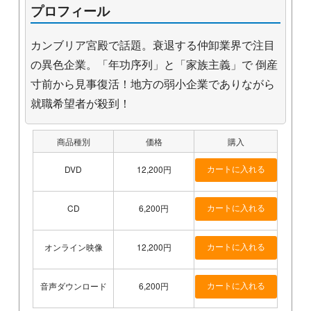
プロフィール
カンブリア宮殿で話題。衰退する仲卸業界で注目
の異色企業。「年功序列」と「家族主義」で 倒産
寸前から見事復活！地方の弱小企業でありながら
就職希望者が殺到！
商品種別
価格
購入
DVD
12,200円
CD
6,200円
オンライン映像
12,200円
音声ダウンロード
6,200円