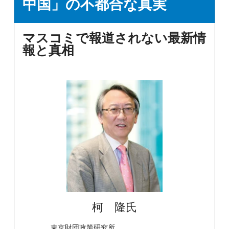
中国」の不都合な真実
マスコミで報道されない最新情
報と真相
柯 隆氏
東京財団政策研究所