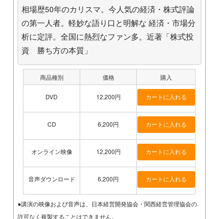
相場歴50年のカリスマ。今人気の経済・株式評論
の第一人者。軽妙な語り口と明解な 経済・市場分
析に定評。全国に熱烈なファン多。近著「株式投
資 勝ち方の本質」
商品種別
価格
購入
DVD
12,200円
CD
6,200円
オンライン映像
12,200円
音声ダウンロード
6,200円
●講演の映像および音声は、日本経営開発協会・関西経営管理協会の
許可なく複製することはできません。