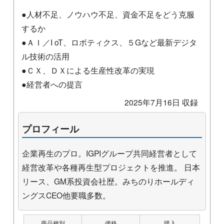
●人材不足、ノウハウ不足、資金不足をどう克服
するか
●ＡＩ／I oT、ロボティクス、５Gなど最新デジタ
ル技術の活用
●ＣＸ、ＤＸによる生産性改革の実現
●経営者への提言
2025年7月16日 収録
プロフィール
企業再生のプロ。IGPIグループ共同経営者として
経営改革や各種再生型プロジェクトを推進。 日本
リース、GM系投資会社歴。みちのりホールディ
ングスCEO他要職多数。
商品種別
価格
購入