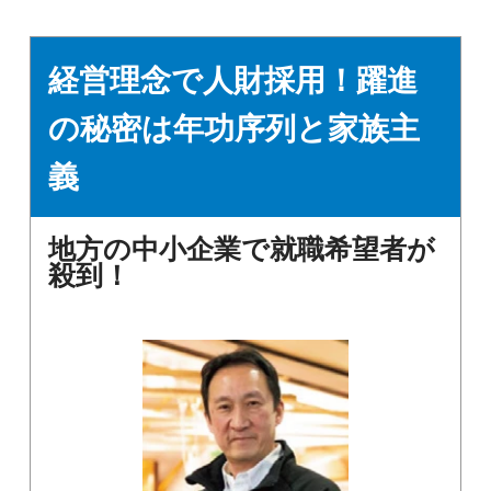
経営理念で人財採用！躍進
の秘密は年功序列と家族主
義
地方の中小企業で就職希望者が
殺到！