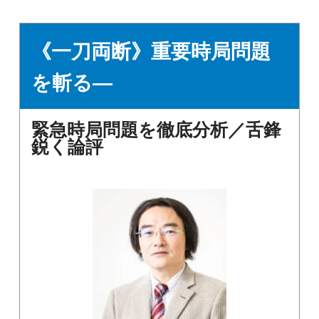
《一刀両断》重要時局問題
を斬る―
緊急時局問題を徹底分析／舌鋒
鋭く論評