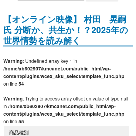
【オンライン映像】 村田 晃嗣
氏 分断か、共生か！？2025年の
世界情勢を読み解く
Warning
: Undefined array key 1 in
/home/xb602907/kmcanet.com/public_html/wp-
content/plugins/wcex_sku_select/template_func.php
on line
54
Warning
: Trying to access array offset on value of type null
in
/home/xb602907/kmcanet.com/public_html/wp-
content/plugins/wcex_sku_select/template_func.php
on line
55
商品種別