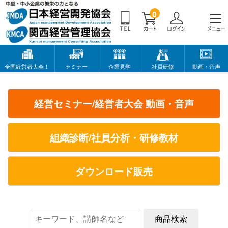
0
全国経営者大会！
セミナー
企業見学
社員研修
動画・音声
経営セミナー/経営者大会 動画・音声
組織診断/社員分析・研修教材
ダウンロード販売