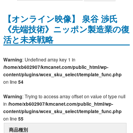
【オンライン映像】 泉谷 渉氏
《先端技術》ニッポン製造業の復
活と未来戦略
Warning
: Undefined array key 1 in
/home/xb602907/kmcanet.com/public_html/wp-
content/plugins/wcex_sku_select/template_func.php
on line
54
Warning
: Trying to access array offset on value of type null
in
/home/xb602907/kmcanet.com/public_html/wp-
content/plugins/wcex_sku_select/template_func.php
on line
55
商品種別