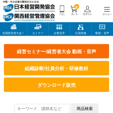
0
全国経営者大会！
セミナー
企業見学
社員研修
動画・音声
経営セミナー/経営者大会 動画・音声
組織診断/社員分析・研修教材
ダウンロード販売