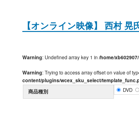
【オンライン映像】 西村 晃
Warning
: Undefined array key 1 in
/home/xb602907/
Warning
: Trying to access array offset on value of typ
content/plugins/wcex_sku_select/template_func.
DVD
商品種別