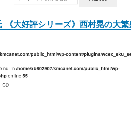
氏 《大好評シリーズ》西村晃の大繁
kmcanet.com/public_html/wp-content/plugins/wcex_sku_se
e null in
/home/xb602907/kmcanet.com/public_html/wp-
php
on line
55
CD