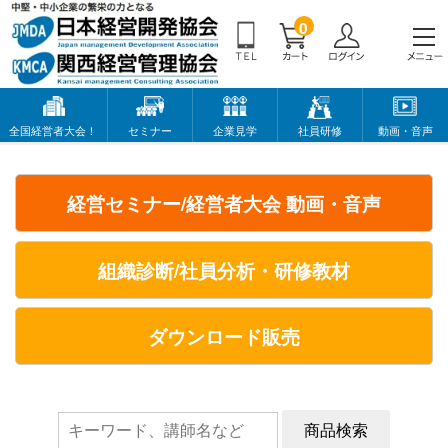
0
全国経営者大会！
セミナー
企業見学
社員研修
動画・音声
経営セミナー/経営者大会 動画・音声
組織診断/社員分析・研修教材
ダウンロード販売