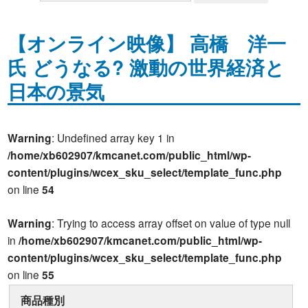
【オンライン映像】 高橋 洋一
氏 どうなる? 激動の世界経済と
日本の景気
Warning
: Undefined array key 1 in
/home/xb602907/kmcanet.com/public_html/wp-
content/plugins/wcex_sku_select/template_func.php
on line
54
Warning
: Trying to access array offset on value of type null
in
/home/xb602907/kmcanet.com/public_html/wp-
content/plugins/wcex_sku_select/template_func.php
on line
55
商品種別