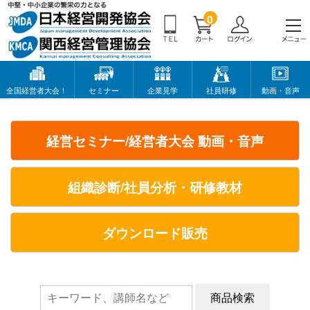
0
全国経営者大会！
セミナー
企業見学
社員研修
動画・音声
経営セミナー/経営者大会 動画・音声
組織診断/社員分析・研修教材
ダウンロード販売