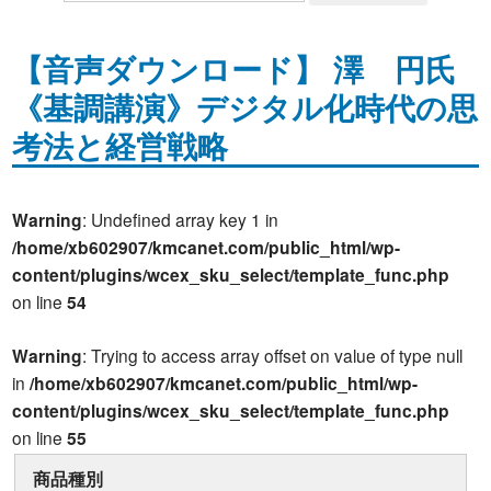
【音声ダウンロード】 澤 円氏
《基調講演》デジタル化時代の思
考法と経営戦略
Warning
: Undefined array key 1 in
/home/xb602907/kmcanet.com/public_html/wp-
content/plugins/wcex_sku_select/template_func.php
on line
54
Warning
: Trying to access array offset on value of type null
in
/home/xb602907/kmcanet.com/public_html/wp-
content/plugins/wcex_sku_select/template_func.php
on line
55
商品種別