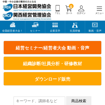
0
全国経営者大会！
セミナー
企業見学
社員研修
動画・音声
経営セミナー/経営者大会 動画・音声
組織診断/社員分析・研修教材
ダウンロード販売